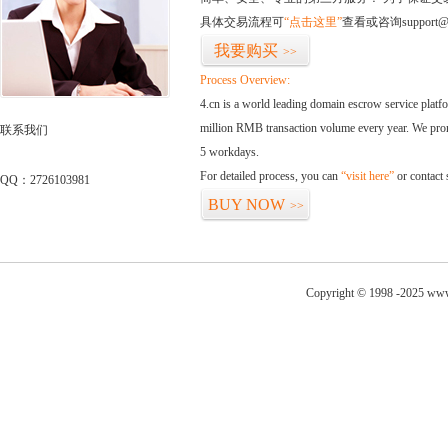
具体交易流程可
“点击这里”
查看或咨询support@
我要购买
>>
Process Overview:
4.cn is a world leading domain escrow service plat
million RMB transaction volume every year. We promi
联系我们
5 workdays.
For detailed process, you can
“visit here”
or contact
QQ：2726103981
BUY NOW
>>
Copyright © 1998 -2025 www