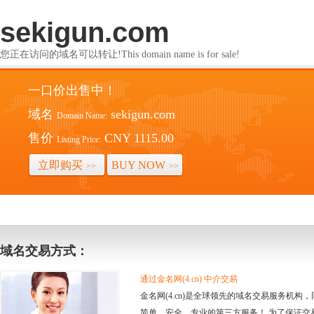
sekigun.com
您正在访问的域名可以转让!This domain name is for sale!
一口价出售中！
域名
sekigun.com
Domain Name:
售价
CNY 1115.00
Listing Price:
立即购买
BUY NOW
>>
>>
域名交易方式：
通过金名网(4.cn) 中介交易
金名网(4.cn)是全球领先的域名交易服务机
简单、安全、专业的第三方服务！ 为了保证交